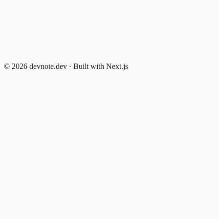
태 관리 버그 없애기
복잡한 상태를 타입으로 정확하게 표현하는 Discriminated
Union 패턴과 실무 활용법을 알아봅니다. API 응답, UI 상태,
에러 처리까지.
©
2026
devnote.dev · Built with Next.js
TypeScript
Pattern
State Management